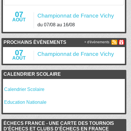
07
Championnat de France Vichy
AOÛT
du 07/08 au 16/08
PROCHAINS ÉVÉNEMENTS
+ d'évènements
07
Championnat de France Vichy
AOÛT
CALENDRIER SCOLAIRE
Calendrier Scolaire
Education Nationale
ÉCHECS FRANCE - UNE CARTE DES TOURNOIS
D'ÉCHECS ET CLUBS D'ÉCHECS EN FRANCE