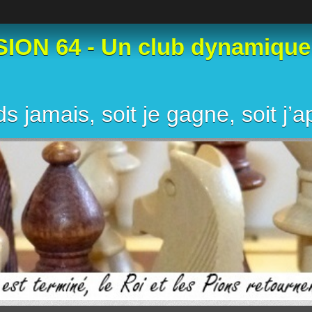
N 64 - Un club dynamique et
s jamais, soit je gagne, soit j’