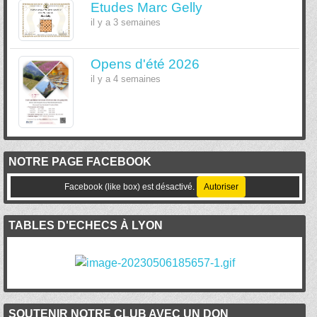
Etudes Marc Gelly
il y a 3 semaines
Opens d'été 2026
il y a 4 semaines
NOTRE PAGE FACEBOOK
Facebook (like box) est désactivé.
Autoriser
TABLES D'ECHECS À LYON
SOUTENIR NOTRE CLUB AVEC UN DON