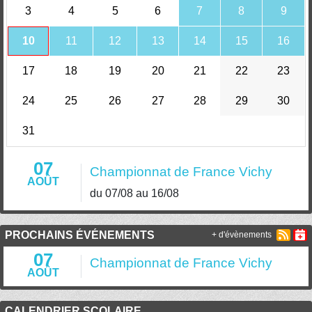
3
4
5
6
7
8
9
10
11
12
13
14
15
16
17
18
19
20
21
22
23
24
25
26
27
28
29
30
31
07
Championnat de France Vichy
AOÛT
du 07/08 au 16/08
PROCHAINS ÉVÉNEMENTS
+ d'évènements
07
Championnat de France Vichy
AOÛT
CALENDRIER SCOLAIRE