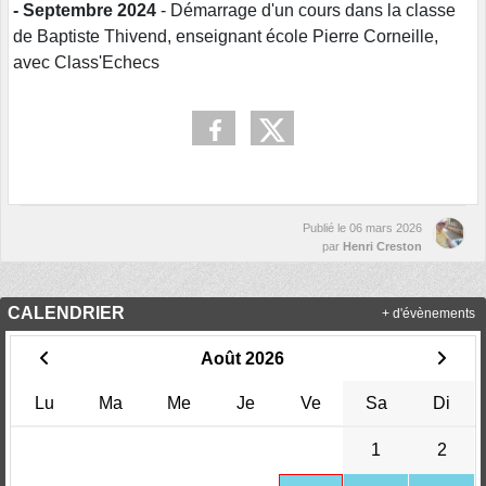
- Septembre 2024
- Démarrage d'un cours dans la classe
de Baptiste Thivend, enseignant école Pierre Corneille,
avec Class'Echecs
Publié le
06 mars 2026
par
Henri Creston
CALENDRIER
+ d'évènements
Août 2026
Lu
Ma
Me
Je
Ve
Sa
Di
1
2