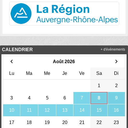
CALENDRIER
+ d'évènements
Août 2026
Lu
Ma
Me
Je
Ve
Sa
Di
1
2
3
4
5
6
7
8
9
10
11
12
13
14
15
16
17
18
19
20
21
22
23