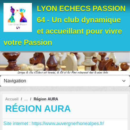
Panneau de gestion des cookies
LYON ECHECS PASSION
64 - Un club dynamique
et accueillant pour vivre
votre Passion
Accueil
Région AURA
RÉGION AURA
Site internet : https://www.auvergnerhonealpes.fr/