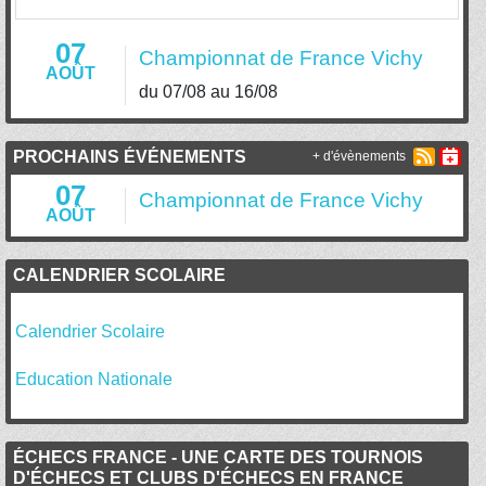
07
Championnat de France Vichy
AOÛT
du 07/08 au 16/08
PROCHAINS ÉVÉNEMENTS
+ d'évènements
07
Championnat de France Vichy
AOÛT
CALENDRIER SCOLAIRE
Calendrier Scolaire
Education Nationale
ÉCHECS FRANCE - UNE CARTE DES TOURNOIS
D'ÉCHECS ET CLUBS D'ÉCHECS EN FRANCE