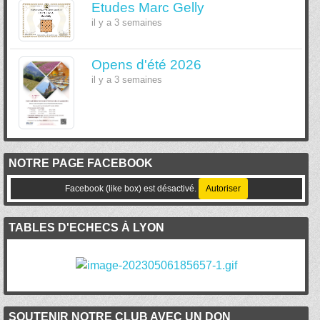
Etudes Marc Gelly
il y a 3 semaines
Opens d'été 2026
il y a 3 semaines
NOTRE PAGE FACEBOOK
Facebook (like box) est désactivé.
Autoriser
TABLES D'ECHECS À LYON
SOUTENIR NOTRE CLUB AVEC UN DON