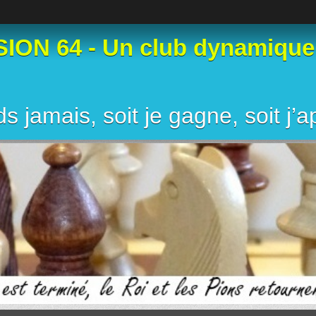
N 64 - Un club dynamique et
s jamais, soit je gagne, soit j’