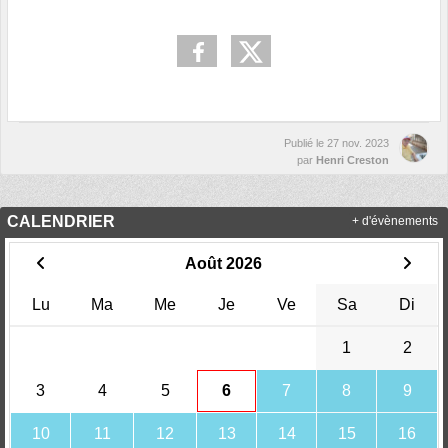
Publié le
27 nov. 2023
par
Henri Creston
CALENDRIER
+ d'évènements
Août 2026
Lu
Ma
Me
Je
Ve
Sa
Di
1
2
3
4
5
6
7
8
9
10
11
12
13
14
15
16