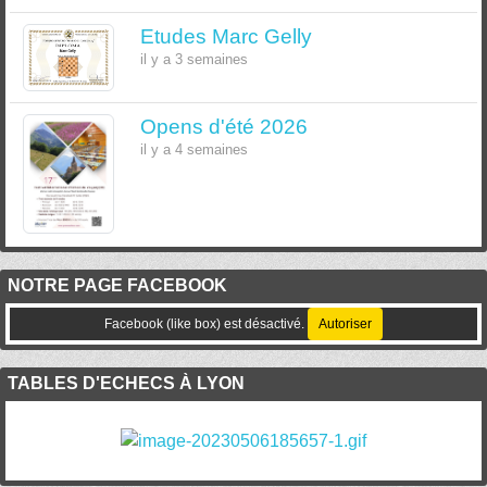
Etudes Marc Gelly
il y a 3 semaines
Opens d'été 2026
il y a 4 semaines
NOTRE PAGE FACEBOOK
Facebook (like box) est désactivé.
Autoriser
TABLES D'ECHECS À LYON