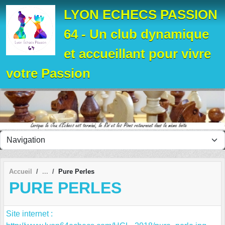
Panneau de gestion des cookies
LYON ECHECS PASSION
64 - Un club dynamique
et accueillant pour vivre
votre Passion
Accueil
Pure Perles
PURE PERLES
Site internet :