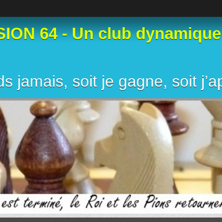
N 64 - Un club dynamique et
s jamais, soit je gagne, soit j’