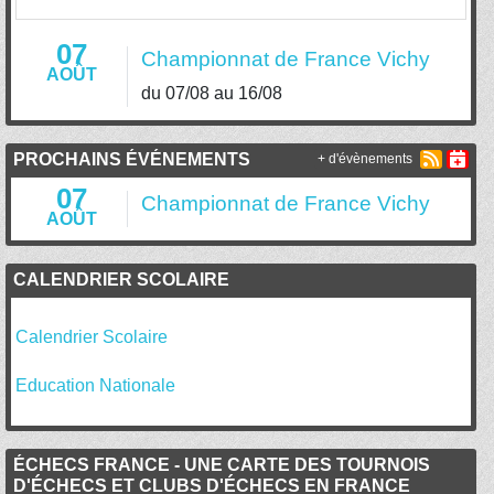
07
Championnat de France Vichy
AOÛT
du 07/08 au 16/08
PROCHAINS ÉVÉNEMENTS
+ d'évènements
07
Championnat de France Vichy
AOÛT
CALENDRIER SCOLAIRE
Calendrier Scolaire
Education Nationale
ÉCHECS FRANCE - UNE CARTE DES TOURNOIS
D'ÉCHECS ET CLUBS D'ÉCHECS EN FRANCE