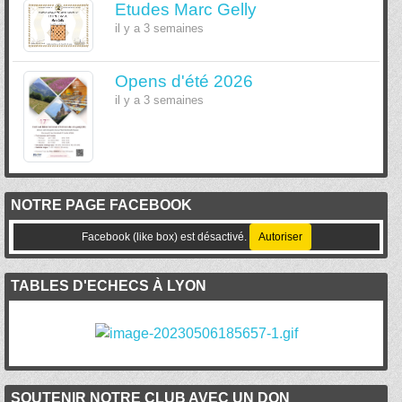
Etudes Marc Gelly
il y a 3 semaines
Opens d'été 2026
il y a 3 semaines
NOTRE PAGE FACEBOOK
Facebook (like box) est désactivé.
Autoriser
TABLES D'ECHECS À LYON
SOUTENIR NOTRE CLUB AVEC UN DON