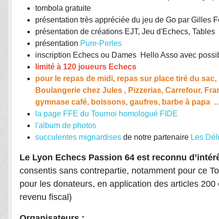
tombola gratuite
présentation très appréciée du jeu de Go par Gilles F
présentation de créations EJT, Jeu d'Echecs, Tables
présentation
Pure-Perles
inscription Echecs ou Dames Hello Asso avec possibi
limité à 120 joueurs Echecs
pour le repas de midi, repas sur place tiré du sac
Boulangerie chez Jules , Pizzerias, Carrefour, Fran
gymnase café, boissons, gaufres, barbe à papa ..
la page FFE du Tournoi homologué FIDE
l'album de photos
succulentes mignardises
de notre partenaire
Les Dél
Le Lyon Echecs Passion 64 est reconnu d’intérêt
consentis sans contrepartie, notamment pour ce Tou
pour les donateurs, en application des articles 20
revenu fiscal)
Organisateurs :