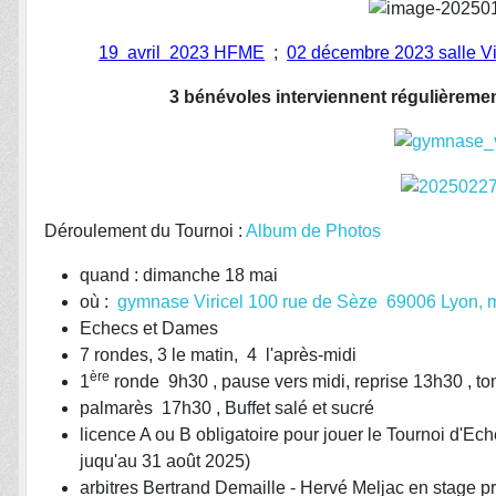
19 avril 2023 HFME
;
02 décembre 2023 salle V
3 bénévoles interviennent régulièreme
Déroulement du Tournoi :
Album de Photos
quand : dimanche 18 mai
où :
gymnase Viricel 100 rue de Sèze 69006 Lyon, 
Echecs et Dames
7 rondes, 3 le matin, 4 l'après-midi
ère
1
ronde 9h30 , pause vers midi, reprise 13h30 , to
palmarès 17h30 , Buffet salé et sucré
licence A ou B obligatoire pour jouer le Tournoi d'E
juqu'au 31 août 2025)
arbitres Bertrand Demaille - Hervé Meljac en stage p