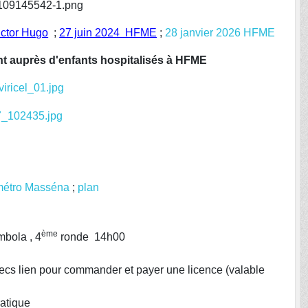
ictor Hugo
;
27 juin 2024 HFME
;
28 janvier 2026 HFME
nt auprès d'enfants hospitalisés à HFME
métro Masséna
;
plan
ème
mbola , 4
ronde 14h00
checs lien pour commander et payer une licence (valable
ratique