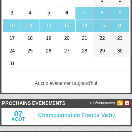
1
2
3
4
5
6
7
8
9
10
11
12
13
14
15
16
17
18
19
20
21
22
23
24
25
26
27
28
29
30
31
Aucun évènement aujourd'hui
PROCHAINS ÉVÉNEMENTS
+ d'évènements
07
Championnat de France Vichy
AOÛT