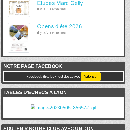
Etudes Marc Gelly
il y a 3 semaines
Opens d'été 2026
il y a 3 semaines
NOTRE PAGE FACEBOOK
Facebook (like box) est désactivé.
Autoriser
TABLES D'ECHECS À LYON
SOUTENIR NOTRE CLUB AVEC UN DON