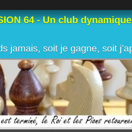
N 64 - Un club dynamique et
s jamais, soit je gagne, soit j’