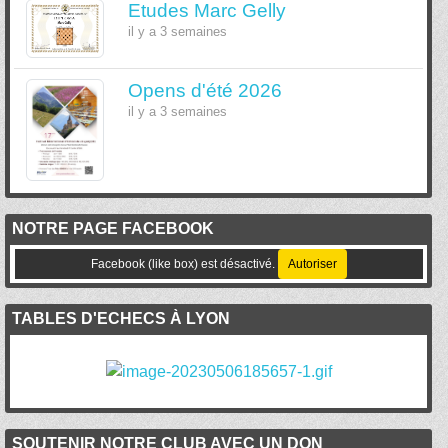
Etudes Marc Gelly
il y a 3 semaines
Opens d'été 2026
il y a 3 semaines
NOTRE PAGE FACEBOOK
Facebook (like box) est désactivé.
Autoriser
TABLES D'ECHECS À LYON
SOUTENIR NOTRE CLUB AVEC UN DON