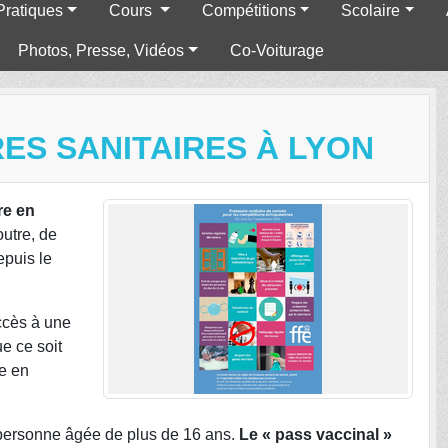
Pratiques
Cours
Compétitions
Scolaire
Photos, Presse, Vidéos
Co-Voiturage
ES SANITAIRES À LYON
re en
utre, de
epuis le
accès à une
e ce soit
e en
e personne âgée de plus de 16 ans.
Le « pass vaccinal »