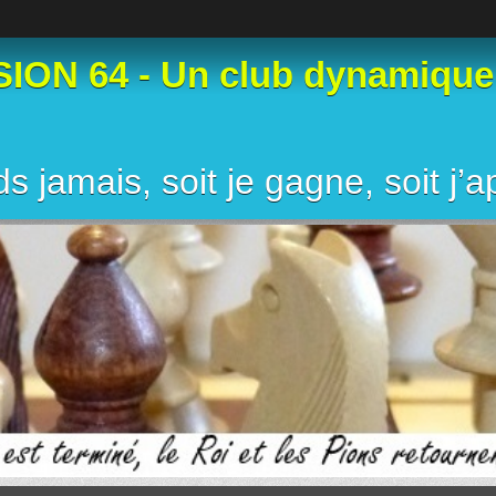
N 64 - Un club dynamique et
s jamais, soit je gagne, soit j’