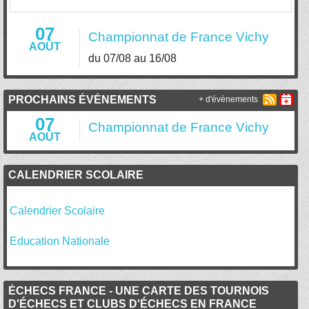
07
Championnat de France Vichy
AOÛT
du 07/08 au 16/08
PROCHAINS ÉVÉNEMENTS
+ d'évènements
07
Championnat de France Vichy
AOÛT
CALENDRIER SCOLAIRE
Calendrier Scolaire
Education Nationale
ÉCHECS FRANCE - UNE CARTE DES TOURNOIS
D'ÉCHECS ET CLUBS D'ÉCHECS EN FRANCE