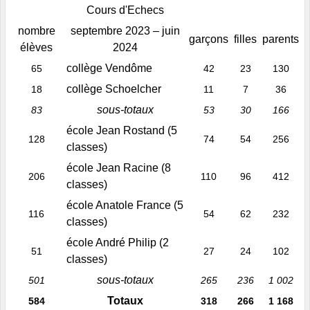
Cours d'Echecs
nombre
septembre 2023 – juin
garçons
filles
parents
élèves
2024
collège Vendôme
65
42
23
130
collège Schoelcher
18
11
7
36
sous-totaux
83
53
30
166
école Jean Rostand (5
128
74
54
256
classes)
école Jean Racine (8
206
110
96
412
classes)
école Anatole France (5
116
54
62
232
classes)
école André Philip (2
51
27
24
102
classes)
sous-totaux
501
265
236
1 002
Totaux
584
318
266
1 168