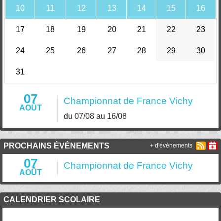
10
11
12
13
14
15
16
17
18
19
20
21
22
23
24
25
26
27
28
29
30
31
07
Championnat de France Vichy
AOÛT
du 07/08 au 16/08
PROCHAINS ÉVÉNEMENTS
+ d'évènements
07
Championnat de France Vichy
AOÛT
CALENDRIER SCOLAIRE