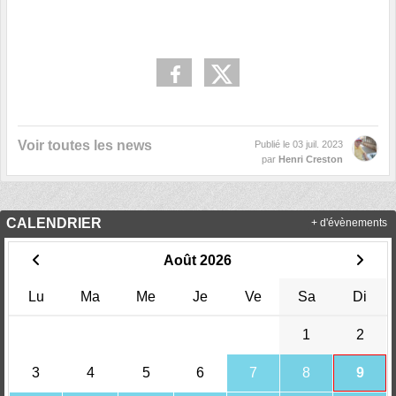
Voir toutes les news
Publié le
03 juil. 2023
par
Henri Creston
CALENDRIER
+ d'évènements
Août 2026
Lu
Ma
Me
Je
Ve
Sa
Di
1
2
3
4
5
6
7
8
9