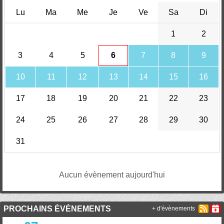
Lu
Ma
Me
Je
Ve
Sa
Di
1
2
3
4
5
6
7
8
9
10
11
12
13
14
15
16
17
18
19
20
21
22
23
24
25
26
27
28
29
30
31
Aucun évènement aujourd'hui
PROCHAINS ÉVÉNEMENTS
+ d'évènements