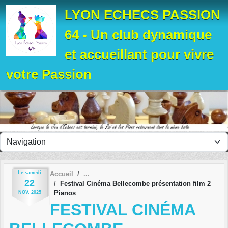
Panneau de gestion des cookies
LYON ECHECS PASSION
64 - Un club dynamique
et accueillant pour vivre
votre Passion
Le
samedi
Accueil
22
Festival Cinéma Bellecombe présentation film 2
Pianos
NOV.
2025
FESTIVAL CINÉMA