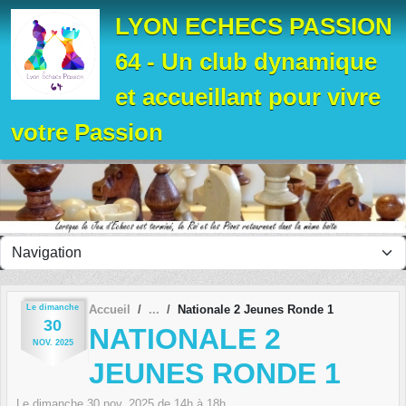
Panneau de gestion des cookies
LYON ECHECS PASSION
64 - Un club dynamique
et accueillant pour vivre
votre Passion
Le
dimanche
Accueil
Nationale 2 Jeunes Ronde 1
30
NATIONALE 2
NOV.
2025
JEUNES RONDE 1
Le
dimanche
30
nov.
2025
de 14h à 18h