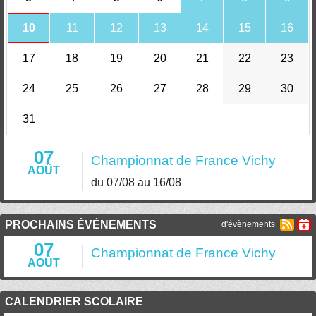
10
11
12
13
14
15
16
17
18
19
20
21
22
23
24
25
26
27
28
29
30
31
07
Championnat de France Vichy
AOÛT
du 07/08 au 16/08
PROCHAINS ÉVÉNEMENTS
+ d'évènements
07
Championnat de France Vichy
AOÛT
CALENDRIER SCOLAIRE