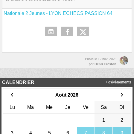
Nationale 2 Jeunes - LYON ECHECS PASSION 64
Publié le
12 nov. 2025
par
Henri Creston
CALENDRIER
+ d'évènements
Août 2026
Lu
Ma
Me
Je
Ve
Sa
Di
1
2
3
4
5
6
7
8
9