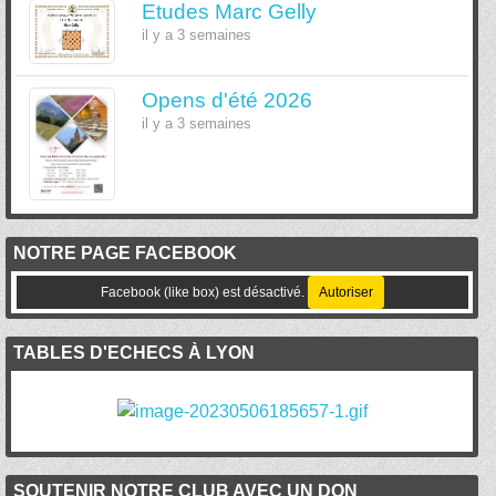
Etudes Marc Gelly
il y a 3 semaines
Opens d'été 2026
il y a 3 semaines
NOTRE PAGE FACEBOOK
Facebook (like box) est désactivé.
Autoriser
TABLES D'ECHECS À LYON
SOUTENIR NOTRE CLUB AVEC UN DON