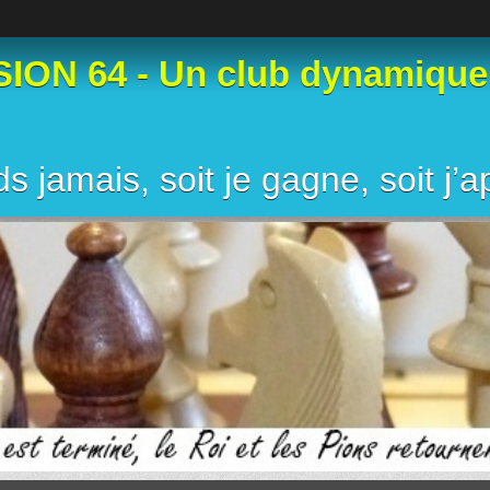
N 64 - Un club dynamique et
s jamais, soit je gagne, soit j’