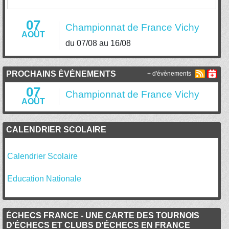
07
Championnat de France Vichy
AOÛT
du 07/08 au 16/08
PROCHAINS ÉVÉNEMENTS
+ d'évènements
07
Championnat de France Vichy
AOÛT
CALENDRIER SCOLAIRE
Calendrier Scolaire
Education Nationale
ÉCHECS FRANCE - UNE CARTE DES TOURNOIS
D'ÉCHECS ET CLUBS D'ÉCHECS EN FRANCE