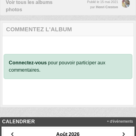
Voir tous les albums
Publié le
15 mai 2021
par
Henri Creston
photos
COMMENTEZ L'ALBUM
Connectez-vous
pour pouvoir participer aux
commentaires.
CALENDRIER
+ d'évènements
Août 2026