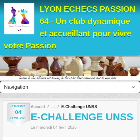
Panneau de gestion des cookies
LYON ECHECS PASSION
64 - Un club dynamique
et accueillant pour vivre
votre Passion
Le
mercredi
Accueil
E-Challenge UNSS
04
E-CHALLENGE UNSS
FÉVR.
2026
Le
mercredi
04
févr.
2026