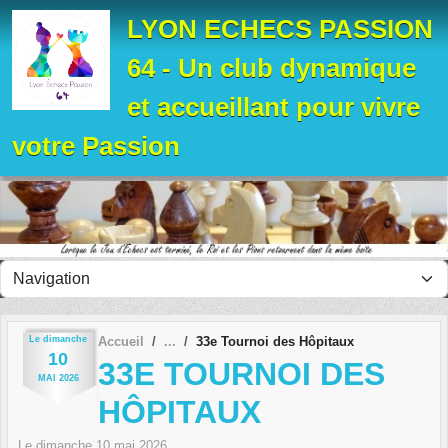
Panneau de gestion des cookies
LYON ECHECS PASSION
64 - Un club dynamique
et accueillant pour vivre
votre Passion
Le
dimanche
Accueil
33e Tournoi des Hôpitaux
10
33E TOURNOI DES
MAI
2026
HÔPITAUX
Le
dimanche
10
mai
2026