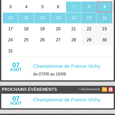
3
4
5
6
7
8
9
10
11
12
13
14
15
16
17
18
19
20
21
22
23
24
25
26
27
28
29
30
31
07
Championnat de France Vichy
AOÛT
du 07/08 au 16/08
PROCHAINS ÉVÉNEMENTS
+ d'évènements
07
Championnat de France Vichy
AOÛT